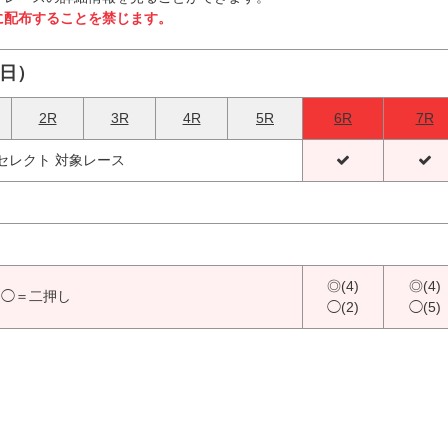
に配布することを禁じます。
5日）
2R
3R
4R
5R
6R
7R
セレクト 対象レース
◎(4)
◎(4)
／◯＝二押し
◯(2)
◯(5)