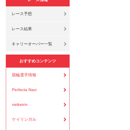
レース予想
レース結果
キャリーオーバー一覧
おすすめコンテンツ
競輪選手情報
Perfecta Navi
netkeirin
ケイリンガル