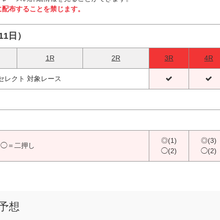
に配布することを禁じます。
11日）
1R
2R
3R
4R
セレクト 対象レース
◎(1)
◎(3)
／◯＝二押し
◯(2)
◯(2)
予想