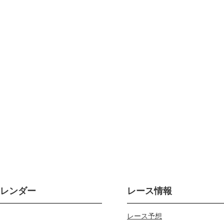
カレンダー
レース情報
レース予想