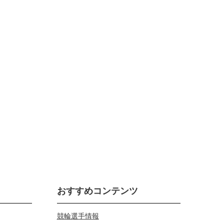
おすすめコンテンツ
競輪選手情報