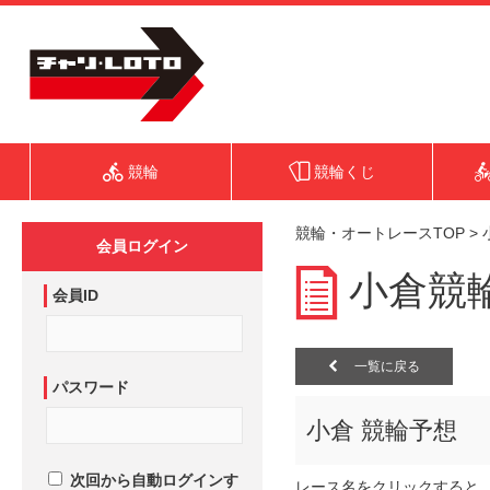
競輪
競輪くじ
競輪・オートレースTOP
>
会員ログイン
小倉競輪
会員ID
一覧に戻る
パスワード
小倉 競輪予想
次回から自動ログインす
レース名をクリックすると