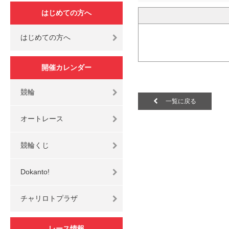
はじめての方へ
はじめての方へ
開催カレンダー
競輪
一覧に戻る
オートレース
競輪くじ
Dokanto!
チャリロトプラザ
レース情報