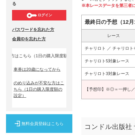
る
※本レースデータを第三者
ログイン
最終日の予想（12月
パスワードを忘れた方
レース
会員IDを忘れた方
チャリロト ／ チャリロト
な方はこちら（1日の購入限度額の設定）↓
チャリロト5対象レース
車券は20歳になってから
チャリロト3対象レース
のめり込みが不安な方はこ
ちら
（1日の購入限度額の
【予想印】※◎＝一押し
設定）
無料会員登録はこちら
コンドル出版社 