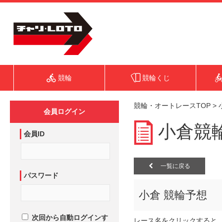
競輪
競輪くじ
競輪・オートレースTOP
>
会員ログイン
小倉競輪
会員ID
一覧に戻る
パスワード
小倉 競輪予想
次回から自動ログインす
レース名をクリックすると