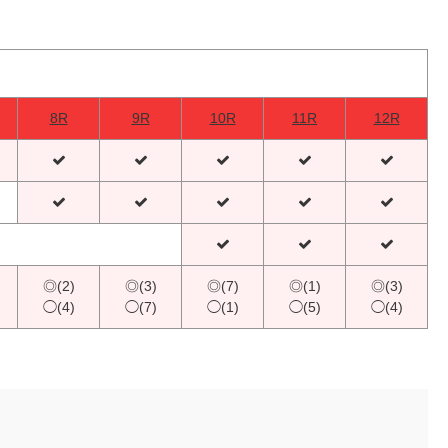
8R
9R
10R
11R
12R
◎(2)
◎(3)
◎(7)
◎(1)
◎(3)
◯(4)
◯(7)
◯(1)
◯(5)
◯(4)