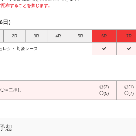
に配布することを禁じます。
6日）
2R
3R
4R
5R
6R
7R
セレクト 対象レース
◎(2)
◎(1)
／◯＝二押し
◯(5)
◯(7)
予想