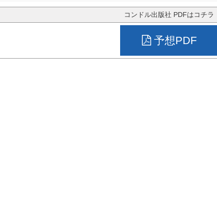
コンドル出版社 PDFはコチラ
予想PDF