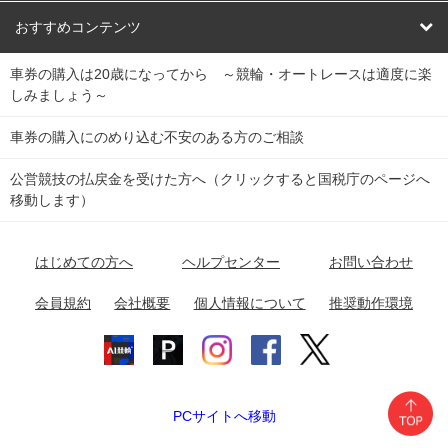
競輪くじ
レース結果
北日本
函館競輪場
青森競輪場
いわき平競輪場
おすすめコンテンツ
車券の購入は20歳になってから ～競輪・オートレースは適度に楽
Dokanto!
キャリーオーバー一覧
関
競輪選手情報
弥彦競輪場
前橋競輪場
取手競輪場
宇都宮競輪場
しみましょう～
東
大宮競輪場
西武園競輪場
京王閣競輪場
立川競輪場
チャリロトプラザ
Perfecta Navi
車券の購入にのめり込む不安のある方のご相談
南
松戸競輪場
千葉競輪場
川崎競輪場
平塚競輪場
公営競技の払戻金を受けた方へ（クリックすると国税庁のページへ
netkeirin
関
移動します）
小田原競輪場
伊東競輪場
静岡競輪場
東
ケイリンガル
中
名古屋競輪場
岐阜競輪場
大垣競輪場
豊橋競輪場
はじめての方へ
ヘルプセンター
お問い合わせ
部
チャリレンジャー
富山競輪場
松阪競輪場
四日市競輪場
会員規約
会社概要
個人情報について
推奨動作環境
競輪場情報
近
福井競輪場
奈良競輪場
向日町競輪場
和歌山競輪場
畿
岸和田競輪場
オートレース場情報
PCサイトへ移動
中国
玉野競輪場
広島競輪場
防府競輪場