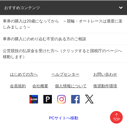
競輪くじ
レース結果
北日本
函館競輪場
青森競輪場
いわき平競輪場
おすすめコンテンツ
車券の購入は20歳になってから ～競輪・オートレースは適度に楽
Dokanto!
キャリーオーバー一覧
関
競輪選手情報
弥彦競輪場
前橋競輪場
取手競輪場
宇都宮競輪場
しみましょう～
東
大宮競輪場
西武園競輪場
京王閣競輪場
立川競輪場
チャリロトプラザ
Perfecta Navi
車券の購入にのめり込む不安のある方のご相談
南
松戸競輪場
千葉競輪場
川崎競輪場
平塚競輪場
公営競技の払戻金を受けた方へ（クリックすると国税庁のページへ
netkeirin
関
移動します）
小田原競輪場
伊東競輪場
静岡競輪場
東
ケイリンガル
中
名古屋競輪場
岐阜競輪場
大垣競輪場
豊橋競輪場
はじめての方へ
ヘルプセンター
お問い合わせ
部
チャリレンジャー
富山競輪場
松阪競輪場
四日市競輪場
会員規約
会社概要
個人情報について
推奨動作環境
競輪場情報
近
福井競輪場
奈良競輪場
向日町競輪場
和歌山競輪場
畿
岸和田競輪場
オートレース場情報
PCサイトへ移動
中国
玉野競輪場
広島競輪場
防府競輪場