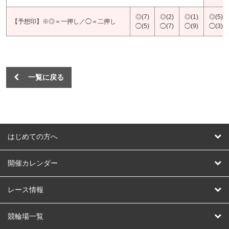
◎(7)
◎(2)
◎(1)
◎(5)
【予想印】※◎＝一押し／◯＝二押し
◯(5)
◯(7)
◯(9)
◯(3)
一覧に戻る
はじめての方へ
はじめての方へ
開催カレンダー
競輪
レース情報
オートレース
レース予想
競輪場一覧