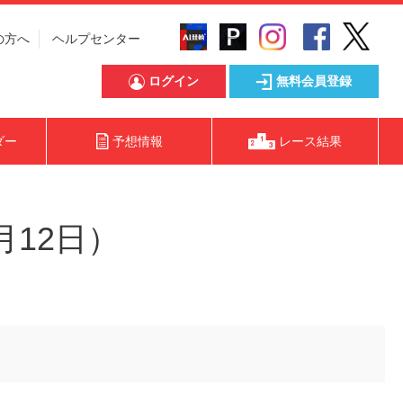
の方へ
ヘルプセンター
ログイン
無料会員登録
ダー
予想情報
レース結果
月12日）