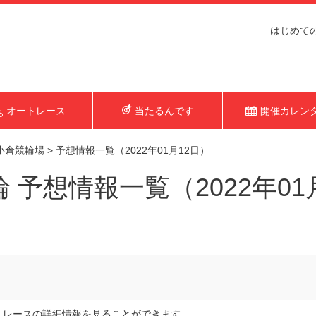
はじめて
オートレース
当たるんです
開催カレン
小倉競輪場
>
予想情報一覧（2022年01月12日）
 予想情報一覧（2022年01
、レースの詳細情報を見ることができます。