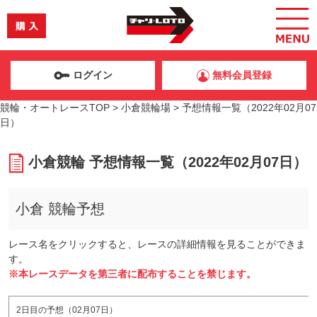
ログイン
無料会員登録
競輪・オートレースTOP
>
小倉競輪場
>
予想情報一覧（2022年02月07
日）
小倉競輪 予想情報一覧（2022年02月07日）
小倉 競輪予想
レース名をクリックすると、レースの詳細情報を見ることができま
す。
※本レースデータを第三者に配布することを禁じます。
2日目の予想（02月07日）