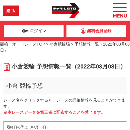
ログイン
無料会員登録
競輪・オートレースTOP
>
小倉競輪場
>
予想情報一覧（2022年03月08
日）
小倉競輪 予想情報一覧（2022年03月08日）
小倉 競輪予想
レース名をクリックすると、レースの詳細情報を見ることができま
す。
※本レースデータを第三者に配布することを禁じます。
最終日の予想（03月08日）