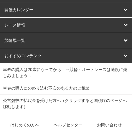
はじめての方へ
開催カレンダー
競輪
レース情報
オートレース
レース予想
競輪場一覧
競輪くじ
レース結果
北日本
函館競輪場
青森競輪場
いわき平競輪場
おすすめコンテンツ
車券の購入は20歳になってから ～競輪・オートレースは適度に楽
Dokanto!
キャリーオーバー一覧
関
競輪選手情報
弥彦競輪場
前橋競輪場
取手競輪場
宇都宮競輪場
しみましょう～
東
大宮競輪場
西武園競輪場
京王閣競輪場
立川競輪場
チャリロトプラザ
Perfecta Navi
車券の購入にのめり込む不安のある方のご相談
南
松戸競輪場
千葉競輪場
川崎競輪場
平塚競輪場
公営競技の払戻金を受けた方へ（クリックすると国税庁のページへ
netkeirin
関
移動します）
小田原競輪場
伊東競輪場
静岡競輪場
東
ケイリンガル
中
名古屋競輪場
岐阜競輪場
大垣競輪場
豊橋競輪場
はじめての方へ
ヘルプセンター
お問い合わせ
部
チャリレンジャー