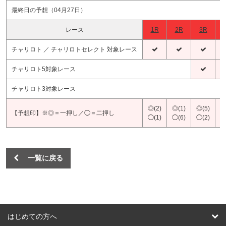
最終日の予想（04月27日）
レース
1R
2R
3R
チャリロト ／ チャリロトセレクト 対象レース
チャリロト5対象レース
チャリロト3対象レース
◎(2)
◎(1)
◎(5)
◎
【予想印】※◎＝一押し／◯＝二押し
◯(1)
◯(6)
◯(2)
◯
一覧に戻る
はじめての方へ