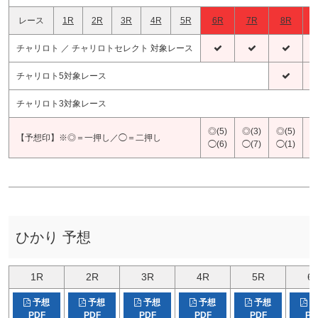
レース
1R
2R
3R
4R
5R
6R
7R
8R
チャリロト ／ チャリロトセレクト 対象レース
チャリロト5対象レース
チャリロト3対象レース
◎(5)
◎(3)
◎(5)
◎
【予想印】※◎＝一押し／◯＝二押し
◯(6)
◯(7)
◯(1)
◯
ひかり 予想
1R
2R
3R
4R
5R
6
予想
予想
予想
予想
予想
予
PDF
PDF
PDF
PDF
PDF
PD