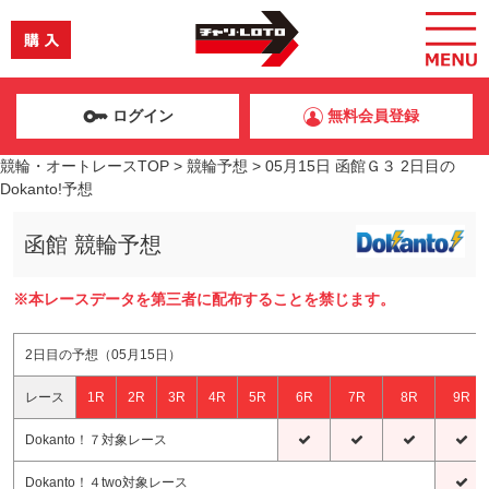
ログイン
無料会員登録
競輪・オートレースTOP
>
競輪予想
>
05月15日 函館Ｇ３ 2日目の
Dokanto!予想
函館 競輪予想
※本レースデータを第三者に配布することを禁じます。
2日目の予想（05月15日）
レース
1R
2R
3R
4R
5R
6R
7R
8R
9R
Dokanto！７対象レース
Dokanto！４two対象レース