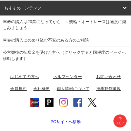
競輪くじ
レース結果
北日本
函館競輪場
青森競輪場
いわき平競輪場
おすすめコンテンツ
車券の購入は20歳になってから ～競輪・オートレースは適度に楽
Dokanto!
キャリーオーバー一覧
関
競輪選手情報
弥彦競輪場
前橋競輪場
取手競輪場
宇都宮競輪場
しみましょう～
東
大宮競輪場
西武園競輪場
京王閣競輪場
立川競輪場
チャリロトプラザ
Perfecta Navi
車券の購入にのめり込む不安のある方のご相談
南
松戸競輪場
千葉競輪場
川崎競輪場
平塚競輪場
公営競技の払戻金を受けた方へ（クリックすると国税庁のページへ
netkeirin
関
移動します）
小田原競輪場
伊東競輪場
静岡競輪場
東
ケイリンガル
中
名古屋競輪場
岐阜競輪場
大垣競輪場
豊橋競輪場
はじめての方へ
ヘルプセンター
お問い合わせ
部
チャリレンジャー
富山競輪場
松阪競輪場
四日市競輪場
会員規約
会社概要
個人情報について
推奨動作環境
競輪場情報
近
福井競輪場
奈良競輪場
向日町競輪場
和歌山競輪場
畿
岸和田競輪場
オートレース場情報
PCサイトへ移動
中国
玉野競輪場
広島競輪場
防府競輪場