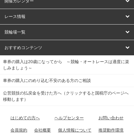
はじめての方へ
開催カレンダー
競輪
レース情報
オートレース
レース予想
競輪場一覧
競輪くじ
レース結果
北日本
函館競輪場
青森競輪場
いわき平競輪場
おすすめコンテンツ
車券の購入は20歳になってから ～競輪・オートレースは適度に楽
Dokanto!
キャリーオーバー一覧
関
競輪選手情報
弥彦競輪場
前橋競輪場
取手競輪場
宇都宮競輪場
しみましょう～
東
大宮競輪場
西武園競輪場
京王閣競輪場
立川競輪場
チャリロトプラザ
Perfecta Navi
車券の購入にのめり込む不安のある方のご相談
南
松戸競輪場
千葉競輪場
川崎競輪場
平塚競輪場
公営競技の払戻金を受けた方へ（クリックすると国税庁のページへ
netkeirin
関
移動します）
小田原競輪場
伊東競輪場
静岡競輪場
東
ケイリンガル
中
名古屋競輪場
岐阜競輪場
大垣競輪場
豊橋競輪場
はじめての方へ
ヘルプセンター
お問い合わせ
部
チャリレンジャー
富山競輪場
松阪競輪場
四日市競輪場
会員規約
会社概要
個人情報について
推奨動作環境