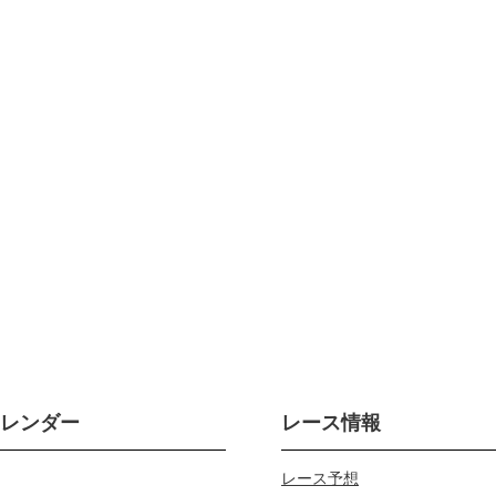
カレンダー
レース情報
レース予想