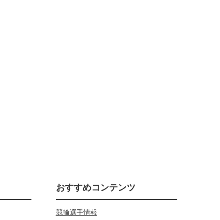
おすすめコンテンツ
競輪選手情報