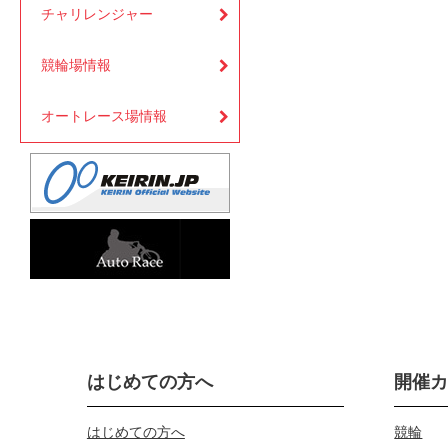
チャリレンジャー
競輪場情報
オートレース場情報
はじめての方へ
開催
はじめての方へ
競輪