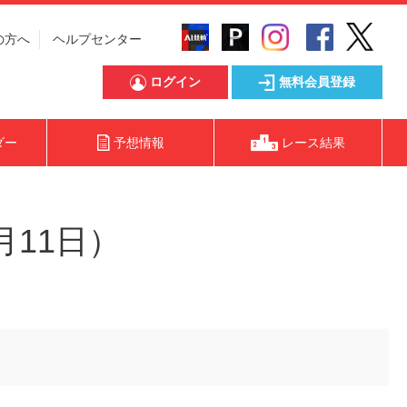
の方へ
ヘルプセンター
ログイン
無料会員登録
ダー
予想情報
レース結果
月11日）