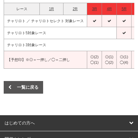
レース
1R
2R
3R
4R
5R
チャリロト ／ チャリロトセレクト 対象レース
チャリロト5対象レース
チャリロト3対象レース
◎(2)
◎(1)
◎(1)
◎
【予想印】※◎＝一押し／◯＝二押し
◯(1)
◯(2)
◯(4)
◯
一覧に戻る
はじめての方へ