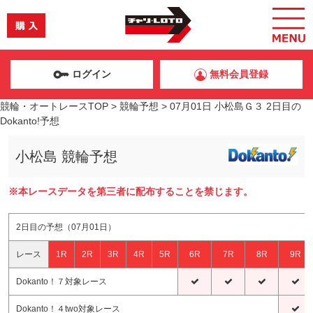
ログイン
無料会員登録
競輪・オートレースTOP
>
競輪予想
>
07月01日 小松島Ｇ３ 2日目の
Dokanto!予想
小松島 競輪予想
※本レースデータを第三者に配布することを禁じます。
2日目の予想（07月01日）
レース
1R
2R
3R
4R
5R
6R
7R
8R
9R
Dokanto！７対象レース
Dokanto！４two対象レース