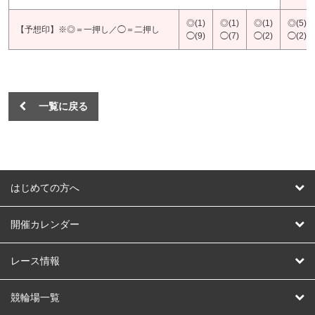
◎(1)
◎(1)
◎(1)
◎(5)
【予想印】※◎＝一押し／◯＝二押し
◯(9)
◯(7)
◯(2)
◯(2)
一覧に戻る
はじめての方へ
はじめての方へ
開催カレンダー
競輪
レース情報
オートレース
レース予想
競輪場一覧