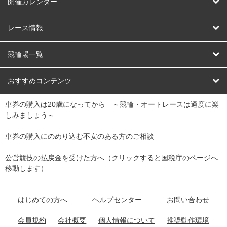
はじめての方へ
開催カレンダー
競輪
レース情報
オートレース
レース予想
競輪場一覧
競輪くじ
レース結果
北日本
函館競輪場
青森競輪場
いわき平競輪場
おすすめコンテンツ
車券の購入は20歳になってから ～競輪・オートレースは適度に楽
Dokanto!
キャリーオーバー一覧
関
競輪選手情報
弥彦競輪場
前橋競輪場
取手競輪場
宇都宮競輪場
しみましょう～
東
大宮競輪場
西武園競輪場
京王閣競輪場
立川競輪場
チャリロトプラザ
Perfecta Navi
車券の購入にのめり込む不安のある方のご相談
南
松戸競輪場
千葉競輪場
川崎競輪場
平塚競輪場
公営競技の払戻金を受けた方へ（クリックすると国税庁のページへ
netkeirin
関
移動します）
小田原競輪場
伊東競輪場
静岡競輪場
東
ケイリンガル
中
名古屋競輪場
岐阜競輪場
大垣競輪場
豊橋競輪場
はじめての方へ
ヘルプセンター
お問い合わせ
部
チャリレンジャー
富山競輪場
松阪競輪場
四日市競輪場
会員規約
会社概要
個人情報について
推奨動作環境