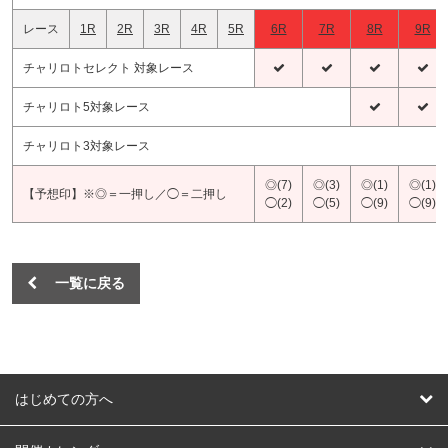
レース
1R
2R
3R
4R
5R
6R
7R
8R
9R
チャリロトセレクト 対象レース
チャリロト5対象レース
チャリロト3対象レース
◎(7)
◎(3)
◎(1)
◎(1)
【予想印】※◎＝一押し／◯＝二押し
◯(2)
◯(5)
◯(9)
◯(9)
一覧に戻る
はじめての方へ