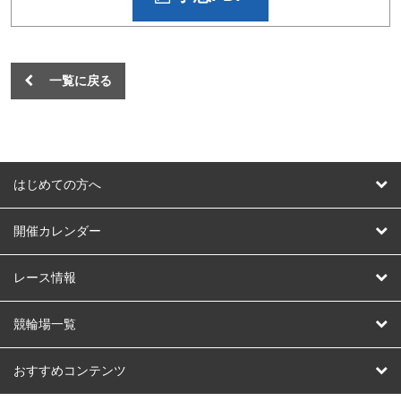
一覧に戻る
はじめての方へ
はじめての方へ
開催カレンダー
競輪
レース情報
オートレース
レース予想
競輪場一覧
競輪くじ
レース結果
北日本
函館競輪場
青森競輪場
いわき平競輪場
おすすめコンテンツ