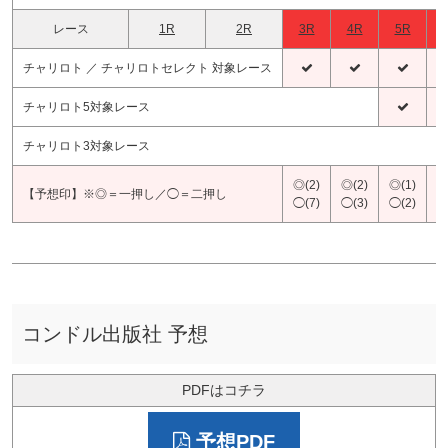
レース
1R
2R
3R
4R
5R
チャリロト ／ チャリロトセレクト 対象レース
チャリロト5対象レース
チャリロト3対象レース
◎(2)
◎(2)
◎(1)
◎
【予想印】※◎＝一押し／◯＝二押し
◯(7)
◯(3)
◯(2)
◯
コンドル出版社 予想
PDFはコチラ
予想PDF