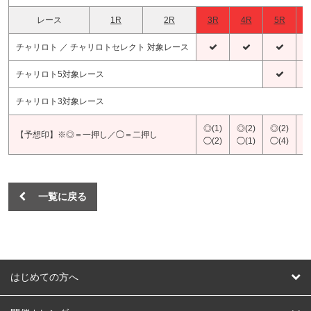
レース
1R
2R
3R
4R
5R
チャリロト ／ チャリロトセレクト 対象レース
チャリロト5対象レース
チャリロト3対象レース
◎(1)
◎(2)
◎(2)
◎
【予想印】※◎＝一押し／◯＝二押し
◯(2)
◯(1)
◯(4)
◯
一覧に戻る
はじめての方へ