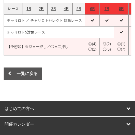
レース
1R
2R
3R
4R
5R
6R
7R
8R
チャリロト ／ チャリロトセレクト 対象レース
チャリロト5対象レース
◎(4)
◎(2)
◎(1)
◎
【予想印】※◎＝一押し／◯＝二押し
◯(1)
◯(5)
◯(7)
◯
一覧に戻る
はじめての方へ
はじめての方へ
開催カレンダー