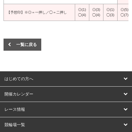
◎(1)
◎(3)
◎(1)
◎(5)
【予想印】※◎＝一押し／◯＝二押し
◯(4)
◯(4)
◯(3)
◯(7)
一覧に戻る
はじめての方へ
はじめての方へ
開催カレンダー
競輪
レース情報
オートレース
レース予想
競輪場一覧