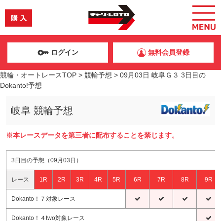
ログイン
無料会員登録
競輪・オートレースTOP
>
競輪予想
>
09月03日 岐阜Ｇ３ 3日目の
Dokanto!予想
岐阜 競輪予想
※本レースデータを第三者に配布することを禁じます。
3日目の予想（09月03日）
レース
1R
2R
3R
4R
5R
6R
7R
8R
9R
Dokanto！７対象レース
Dokanto！４two対象レース