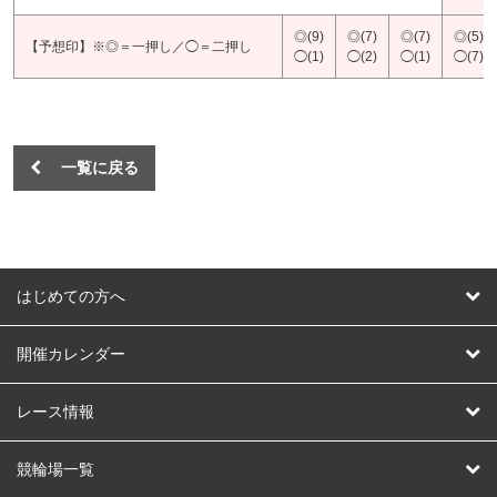
◎(9)
◎(7)
◎(7)
◎(5)
【予想印】※◎＝一押し／◯＝二押し
◯(1)
◯(2)
◯(1)
◯(7)
一覧に戻る
はじめての方へ
はじめての方へ
開催カレンダー
競輪
レース情報
オートレース
レース予想
競輪場一覧