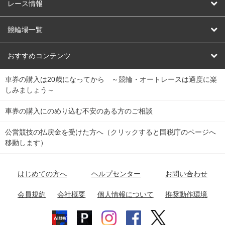
競輪
レース情報
オートレース
レース予想
競輪場一覧
競輪くじ
レース結果
北日本
函館競輪場
青森競輪場
いわき平競輪場
おすすめコンテンツ
車券の購入は20歳になってから ～競輪・オートレースは適度に楽
Dokanto!
キャリーオーバー一覧
関
競輪選手情報
弥彦競輪場
前橋競輪場
取手競輪場
宇都宮競輪場
しみましょう～
東
大宮競輪場
西武園競輪場
京王閣競輪場
立川競輪場
チャリロトプラザ
Perfecta Navi
車券の購入にのめり込む不安のある方のご相談
南
松戸競輪場
千葉競輪場
川崎競輪場
平塚競輪場
公営競技の払戻金を受けた方へ（クリックすると国税庁のページへ
netkeirin
関
移動します）
小田原競輪場
伊東競輪場
静岡競輪場
東
ケイリンガル
中
名古屋競輪場
岐阜競輪場
大垣競輪場
豊橋競輪場
はじめての方へ
ヘルプセンター
お問い合わせ
部
チャリレンジャー
富山競輪場
松阪競輪場
四日市競輪場
会員規約
会社概要
個人情報について
推奨動作環境
競輪場情報
近
福井競輪場
奈良競輪場
向日町競輪場
和歌山競輪場