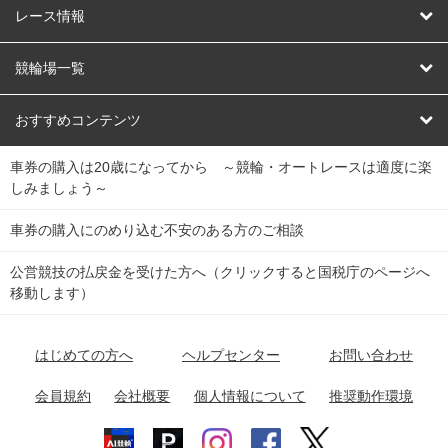
競輪
レース情報
オートレース
レース予想
競輪場一覧
競輪くじ
レース結果
北日本
函館競輪場
青森競輪場
いわき平競輪場
おすすめコンテンツ
車券の購入は20歳になってから ～競輪・オートレースは適度に楽
Dokanto!
キャリーオーバー一覧
関
競輪選手情報
弥彦競輪場
前橋競輪場
取手競輪場
宇都宮競輪場
しみましょう～
東
大宮競輪場
西武園競輪場
京王閣競輪場
立川競輪場
チャリロトプラザ
Perfecta Navi
車券の購入にのめり込む不安のある方のご相談
南
松戸競輪場
千葉競輪場
川崎競輪場
平塚競輪場
公営競技の払戻金を受けた方へ（クリックすると国税庁のページへ
netkeirin
関
移動します）
小田原競輪場
伊東競輪場
静岡競輪場
東
ケイリンガル
中
名古屋競輪場
岐阜競輪場
大垣競輪場
豊橋競輪場
はじめての方へ
ヘルプセンター
お問い合わせ
部
チャリレンジャー
富山競輪場
松阪競輪場
四日市競輪場
会員規約
会社概要
個人情報について
推奨動作環境
競輪場情報
近
福井競輪場
奈良競輪場
向日町競輪場
和歌山競輪場