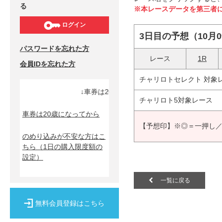
る
※本レースデータを第三者
ログイン
3日目の予想（10月0
パスワードを忘れた方
レース
1R
会員IDを忘れた方
チャリロトセレクト 対象
↓車券は20歳になってから↓ ↓のめり込みが不安
チャリロト5対象レース
車券は20歳になってから
【予想印】※◎＝一押し
のめり込みが不安な方はこ
ちら
（1日の購入限度額の
設定）
一覧に戻る
無料会員登録はこちら