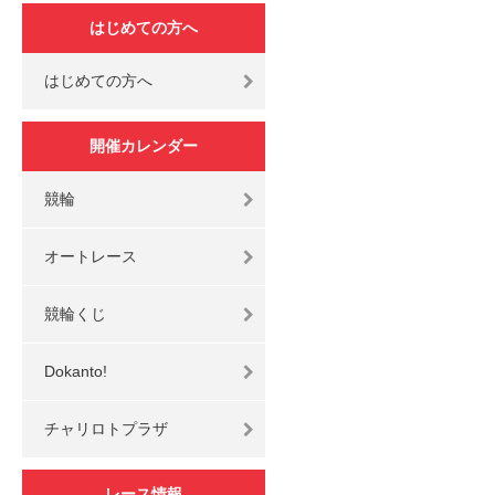
はじめての方へ
はじめての方へ
開催カレンダー
競輪
オートレース
競輪くじ
Dokanto!
チャリロトプラザ
レース情報