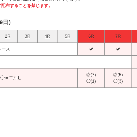
に配布することを禁じます。
9日）
2R
3R
4R
5R
6R
7R
レース
な方はこちら（1日の購入限度額の設定）↓
◎(7)
◎(5)
／◯＝二押し
◯(1)
◯(3)