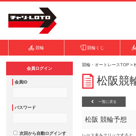
競輪
競輪くじ
競輪・オートレースTOP
>
会員ログイン
松阪競輪
会員ID
一覧に戻る
パスワード
松阪 競輪予想
次回から自動ログインす
レース名をクリックすると