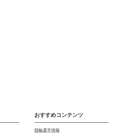
おすすめコンテンツ
競輪選手情報