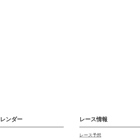
カレンダー
レース情報
レース予想