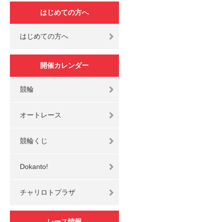
はじめての方へ
はじめての方へ
開催カレンダー
競輪
オートレース
競輪くじ
Dokanto!
チャリロトプラザ
レース情報