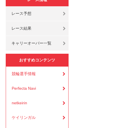
レース予想
レース結果
キャリーオーバー一覧
おすすめコンテンツ
競輪選手情報
Perfecta Navi
netkeirin
ケイリンガル