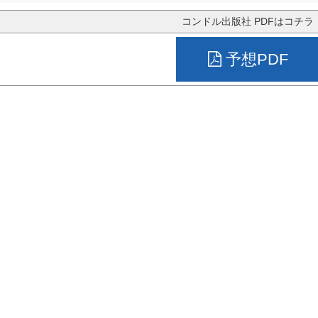
コンドル出版社 PDFはコチラ
予想PDF