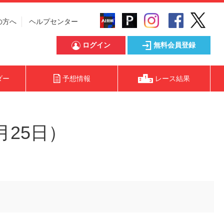
の方へ
ヘルプセンター
ログイン
無料会員登録
ダー
予想情報
レース結果
月25日）