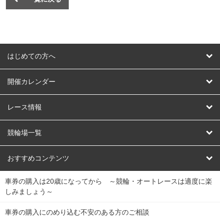
はじめての方へ
はじめての方へ
開催カレンダー
競輪
レース情報
オートレース
レース予想
競輪場一覧
競輪くじ
レース結果
北日本
函館競輪場
青森競輪場
いわき平競輪場
おすすめコンテンツ
車券の購入は20歳になってから ～競輪・オートレースは適度に楽
Dokanto!
キャリーオーバー一覧
関
競輪選手情報
弥彦競輪場
前橋競輪場
取手競輪場
宇都宮競輪場
しみましょう～
東
大宮競輪場
西武園競輪場
京王閣競輪場
立川競輪場
チャリロトプラザ
Perfecta Navi
車券の購入にのめり込む不安のある方のご相談