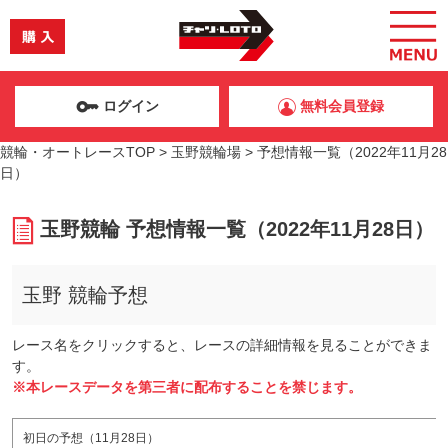
ログイン
無料会員登録
競輪・オートレースTOP
>
玉野競輪場
>
予想情報一覧（2022年11月28
日）
玉野競輪 予想情報一覧（2022年11月28日）
玉野 競輪予想
レース名をクリックすると、レースの詳細情報を見ることができま
す。
※本レースデータを第三者に配布することを禁じます。
初日の予想（11月28日）