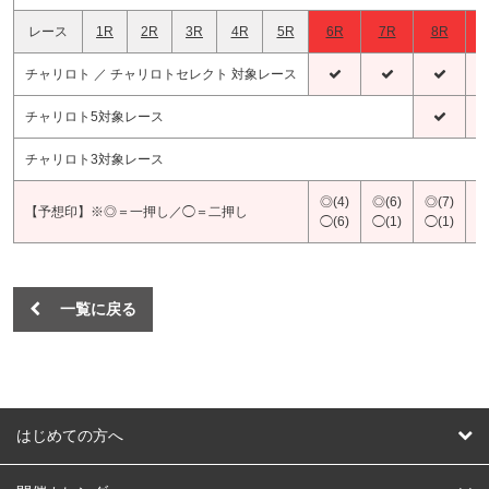
レース
1R
2R
3R
4R
5R
6R
7R
8R
チャリロト ／ チャリロトセレクト 対象レース
チャリロト5対象レース
チャリロト3対象レース
◎(4)
◎(6)
◎(7)
◎
【予想印】※◎＝一押し／◯＝二押し
◯(6)
◯(1)
◯(1)
◯
一覧に戻る
はじめての方へ