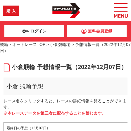
ログイン
無料会員登録
競輪・オートレースTOP
>
小倉競輪場
>
予想情報一覧（2022年12月07
日）
小倉競輪 予想情報一覧（2022年12月07日）
小倉 競輪予想
レース名をクリックすると、レースの詳細情報を見ることができま
す。
※本レースデータを第三者に配布することを禁じます。
最終日の予想（12月07日）