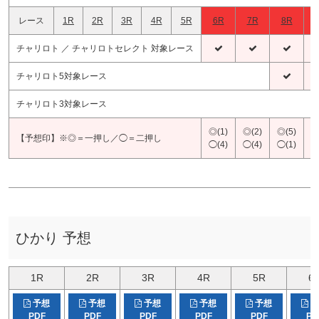
レース
1R
2R
3R
4R
5R
6R
7R
8R
チャリロト ／ チャリロトセレクト 対象レース
チャリロト5対象レース
チャリロト3対象レース
◎(1)
◎(2)
◎(5)
◎
【予想印】※◎＝一押し／◯＝二押し
◯(4)
◯(4)
◯(1)
◯
ひかり 予想
1R
2R
3R
4R
5R
6
予想
予想
予想
予想
予想
予
PDF
PDF
PDF
PDF
PDF
PD