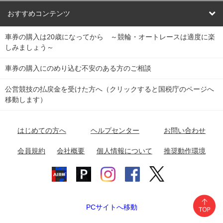
競輪くじ
レース結果
北日本
函館競輪場
青森競輪場
いわき平競輪場
おすすめコンテンツ
車券の購入は20歳になってから ～競輪・オートレースは適度に楽
Dokanto!
キャリーオーバー一覧
関
競輪選手情報
弥彦競輪場
前橋競輪場
取手競輪場
宇都宮競輪場
しみましょう～
東
大宮競輪場
西武園競輪場
京王閣競輪場
立川競輪場
チャリロトプラザ
Perfecta Navi
車券の購入にのめり込む不安のある方のご相談
南
松戸競輪場
千葉競輪場
川崎競輪場
平塚競輪場
公営競技の払戻金を受けた方へ（クリックすると国税庁のページへ
netkeirin
関
移動します）
小田原競輪場
伊東競輪場
静岡競輪場
東
ケイリンガル
中
名古屋競輪場
岐阜競輪場
大垣競輪場
豊橋競輪場
はじめての方へ
ヘルプセンター
お問い合わせ
部
チャリレンジャー
富山競輪場
松阪競輪場
四日市競輪場
会員規約
会社概要
個人情報について
推奨動作環境
競輪場情報
近
福井競輪場
奈良競輪場
向日町競輪場
和歌山競輪場
畿
岸和田競輪場
オートレース場情報
PCサイトへ移動
中国
玉野競輪場
広島競輪場
防府競輪場