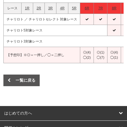
レース
1R
2R
3R
4R
5R
6R
7R
8R
チャリロト ／ チャリロトセレクト 対象レース
チャリロト5対象レース
チャリロト3対象レース
◎(4)
◎(1)
◎(4)
◎
【予想印】※◎＝一押し／◯＝二押し
◯(2)
◯(7)
◯(1)
◯
一覧に戻る
はじめての方へ