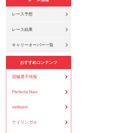
レース予想
レース結果
キャリーオーバー一覧
おすすめコンテンツ
競輪選手情報
Perfecta Navi
netkeirin
ケイリンガル