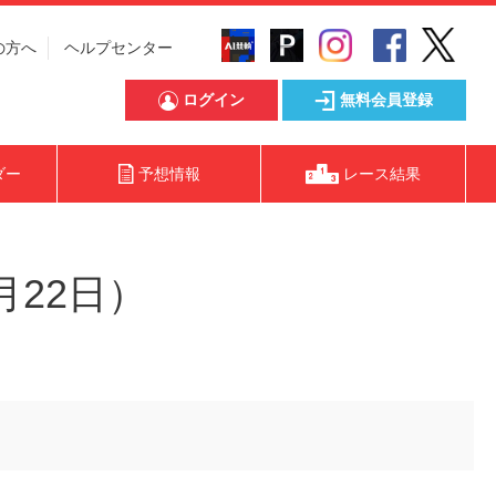
の方へ
ヘルプセンター
ログイン
無料会員登録
ダー
予想情報
レース結果
月22日）