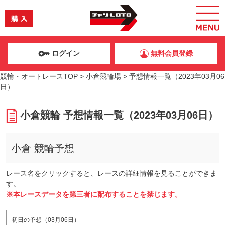
ログイン
無料会員登録
競輪・オートレースTOP
>
小倉競輪場
>
予想情報一覧（2023年03月06
日）
小倉競輪 予想情報一覧（2023年03月06日）
小倉 競輪予想
レース名をクリックすると、レースの詳細情報を見ることができま
す。
※本レースデータを第三者に配布することを禁じます。
初日の予想（03月06日）