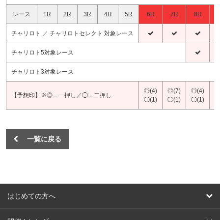
レース
1R
2R
3R
4R
5R
6R
7R
8R
チャリロト ／ チャリロトセレクト 対象レース
チャリロト5対象レース
チャリロト3対象レース
◎(4)
◎(7)
◎(4)
◎
【予想印】※◎＝一押し／◯＝二押し
◯(1)
◯(1)
◯(1)
◯
一覧に戻る
はじめての方へ