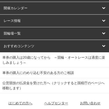
はじめての方へ
開催カレンダー
競輪
レース情報
オートレース
レース予想
競輪場一覧
競輪くじ
レース結果
北日本
函館競輪場
青森競輪場
いわき平競輪場
おすすめコンテンツ
車券の購入は20歳になってから ～競輪・オートレースは適度に楽
Dokanto!
キャリーオーバー一覧
関
競輪選手情報
弥彦競輪場
前橋競輪場
取手競輪場
宇都宮競輪場
しみましょう～
東
大宮競輪場
西武園競輪場
京王閣競輪場
立川競輪場
チャリロトプラザ
Perfecta Navi
車券の購入にのめり込む不安のある方のご相談
南
松戸競輪場
千葉競輪場
川崎競輪場
平塚競輪場
公営競技の払戻金を受けた方へ（クリックすると国税庁のページへ
netkeirin
関
移動します）
小田原競輪場
伊東競輪場
静岡競輪場
東
ケイリンガル
中
名古屋競輪場
岐阜競輪場
大垣競輪場
豊橋競輪場
はじめての方へ
ヘルプセンター
お問い合わせ
部
チャリレンジャー