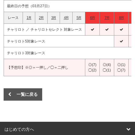
最終日の予想（03月27日）
レース
1R
2R
3R
4R
5R
6R
7R
8R
チャリロト ／ チャリロトセレクト 対象レース
チャリロト5対象レース
チャリロト3対象レース
◎(7)
◎(4)
◎(1)
◎
【予想印】※◎＝一押し／◯＝二押し
◯(2)
◯(1)
◯(7)
◯
一覧に戻る
はじめての方へ