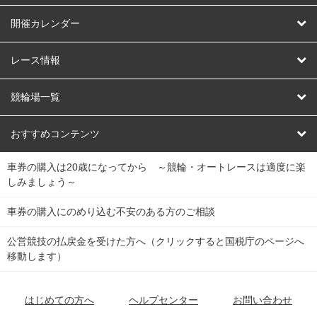
はじめての方へ
開催カレンダー
競輪
レース情報
オートレース
レース予想
競輪場一覧
競輪くじ
レース結果
北日本
函館競輪場
青森競輪場
いわき平競輪場
おすすめコンテンツ
車券の購入は20歳になってから ～競輪・オートレースは適度に楽
Dokanto!
キャリーオーバー一覧
関
競輪選手情報
弥彦競輪場
前橋競輪場
取手競輪場
宇都宮競輪場
しみましょう～
東
大宮競輪場
西武園競輪場
京王閣競輪場
立川競輪場
チャリロトプラザ
Perfecta Navi
車券の購入にのめり込む不安のある方のご相談
南
松戸競輪場
千葉競輪場
川崎競輪場
平塚競輪場
公営競技の払戻金を受けた方へ（クリックすると国税庁のページへ
netkeirin
関
移動します）
小田原競輪場
伊東競輪場
静岡競輪場
東
ケイリンガル
中
名古屋競輪場
岐阜競輪場
大垣競輪場
豊橋競輪場
はじめての方へ
ヘルプセンター
お問い合わせ
部
チャリレンジャー