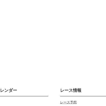
カレンダー
レース情報
レース予想