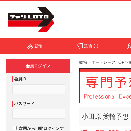
競輪
競輪くじ
競輪・オートレースTOP
>
会員ログイン
会員ID
パスワード
小田原 競輪予想
次回から自動ログインす