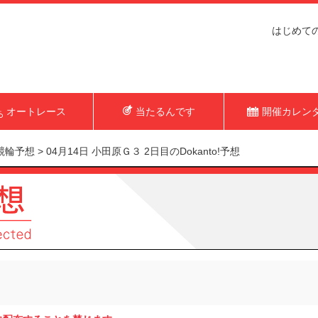
はじめて
オートレース
当たるんです
開催カレン
競輪予想
>
04月14日 小田原Ｇ３ 2日目のDokanto!予想