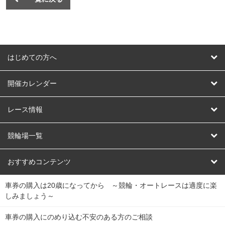
はじめての方へ
はじめての方へ
開催カレンダー
競輪
レース情報
オートレース
レース予想
競輪場一覧
競輪くじ
レース結果
北日本
函館競輪場
青森競輪場
いわき平競輪場
おすすめコンテンツ
車券の購入は20歳になってから ～競輪・オートレースは適度に楽
Dokanto!
キャリーオーバー一覧
関
競輪選手情報
弥彦競輪場
前橋競輪場
取手競輪場
宇都宮競輪場
しみましょう～
東
大宮競輪場
西武園競輪場
京王閣競輪場
立川競輪場
チャリロトプラザ
Perfecta Navi
車券の購入にのめり込む不安のある方のご相談