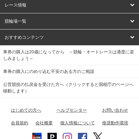
競輪
レース情報
オートレース
レース予想
競輪場一覧
競輪くじ
レース結果
北日本
函館競輪場
青森競輪場
いわき平競輪場
おすすめコンテンツ
車券の購入は20歳になってから ～競輪・オートレースは適度に楽
Dokanto!
キャリーオーバー一覧
関
競輪選手情報
弥彦競輪場
前橋競輪場
取手競輪場
宇都宮競輪場
しみましょう～
東
大宮競輪場
西武園競輪場
京王閣競輪場
立川競輪場
チャリロトプラザ
Perfecta Navi
車券の購入にのめり込む不安のある方のご相談
南
松戸競輪場
千葉競輪場
川崎競輪場
平塚競輪場
公営競技の払戻金を受けた方へ（クリックすると国税庁のページへ
netkeirin
関
移動します）
小田原競輪場
伊東競輪場
静岡競輪場
東
ケイリンガル
中
名古屋競輪場
岐阜競輪場
大垣競輪場
豊橋競輪場
はじめての方へ
ヘルプセンター
お問い合わせ
部
チャリレンジャー
富山競輪場
松阪競輪場
四日市競輪場
会員規約
会社概要
個人情報について
推奨動作環境
競輪場情報
近
福井競輪場
奈良競輪場
向日町競輪場
和歌山競輪場