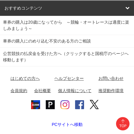
競輪くじ
レース結果
北日本
函館競輪場
青森競輪場
いわき平競輪場
おすすめコンテンツ
車券の購入は20歳になってから ～競輪・オートレースは適度に楽
Dokanto!
キャリーオーバー一覧
関
競輪選手情報
弥彦競輪場
前橋競輪場
取手競輪場
宇都宮競輪場
しみましょう～
東
大宮競輪場
西武園競輪場
京王閣競輪場
立川競輪場
チャリロトプラザ
Perfecta Navi
車券の購入にのめり込む不安のある方のご相談
南
松戸競輪場
千葉競輪場
川崎競輪場
平塚競輪場
公営競技の払戻金を受けた方へ（クリックすると国税庁のページへ
netkeirin
関
移動します）
小田原競輪場
伊東競輪場
静岡競輪場
東
ケイリンガル
中
名古屋競輪場
岐阜競輪場
大垣競輪場
豊橋競輪場
はじめての方へ
ヘルプセンター
お問い合わせ
部
チャリレンジャー
富山競輪場
松阪競輪場
四日市競輪場
会員規約
会社概要
個人情報について
推奨動作環境
競輪場情報
近
福井競輪場
奈良競輪場
向日町競輪場
和歌山競輪場
畿
岸和田競輪場
オートレース場情報
PCサイトへ移動
中国
玉野競輪場
広島競輪場
防府競輪場