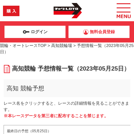
ログイン
無料会員登録
競輪・オートレースTOP
>
高知競輪場
>
予想情報一覧（2023年05月25
日）
高知競輪 予想情報一覧（2023年05月25日）
高知 競輪予想
レース名をクリックすると、レースの詳細情報を見ることができま
す。
※本レースデータを第三者に配布することを禁じます。
最終日の予想（05月25日）