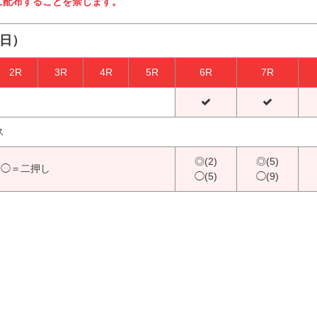
に配布することを禁じます。
3日）
2R
3R
4R
5R
6R
7R
ス
◎(2)
◎(5)
／◯＝二押し
◯(5)
◯(9)