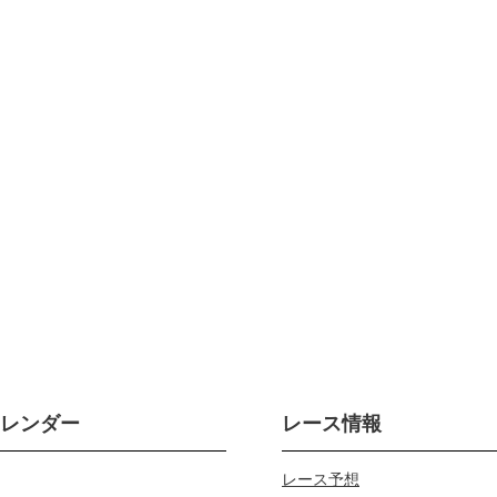
カレンダー
レース情報
レース予想