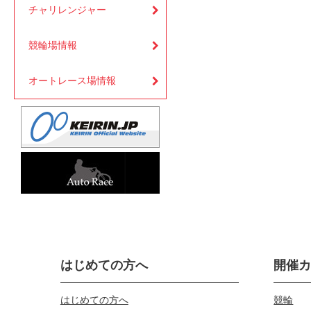
チャリレンジャー
競輪場情報
オートレース場情報
はじめての方へ
開催
はじめての方へ
競輪