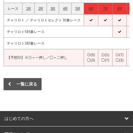
レース
1R
2R
3R
4R
5R
6R
7R
8R
チャリロト ／ チャリロトセレクト 対象レース
チャリロト5対象レース
チャリロト3対象レース
◎(5)
◎(1)
◎(7)
◎
【予想印】※◎＝一押し／◯＝二押し
◯(3)
◯(7)
◯(3)
◯
一覧に戻る
はじめての方へ