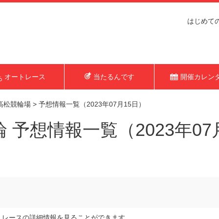
はじめて
オートレース
当たるんです
開催カレン
高松競輪場
>
予想情報一覧（2023年07月15日）
 予想情報一覧（2023年07
、レースの詳細情報を見ることができます。