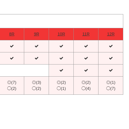
8R
9R
10R
11R
12R
◎(7)
◎(3)
◎(2)
◎(2)
◎(1)
◯(2)
◯(2)
◯(1)
◯(4)
◯(7)