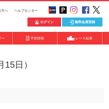
の方へ
ヘルプセンター
ログイン
無料会員登録
ダー
予想情報
レース結果
月15日）