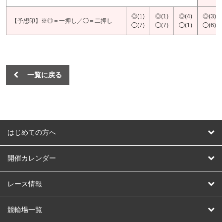
◎(1)
◎(1)
◎(4)
◎(3)
【予想印】※◎＝一押し／◯＝二押し
◯(7)
◯(7)
◯(1)
◯(6)
一覧に戻る
はじめての方へ
はじめての方へ
開催カレンダー
競輪
レース情報
オートレース
レース予想
競輪場一覧