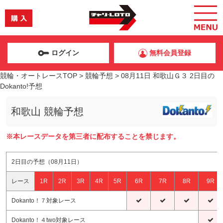
ログイン
無料会員登録
競輪・オートレースTOP
>
競輪予想
>
08月11日 和歌山Ｇ３ 2日目の
Dokanto!予想
和歌山 競輪予想
※本レースデータを第三者に配布することを禁じます。
2日目の予想（08月11日）
レース
1R
2R
3R
4R
5R
6R
7R
8R
9R
Dokanto！７対象レース
Dokanto！４two対象レース