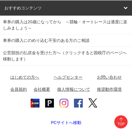
競輪くじ
レース結果
北日本
函館競輪場
青森競輪場
いわき平競輪場
おすすめコンテンツ
車券の購入は20歳になってから ～競輪・オートレースは適度に楽
Dokanto!
キャリーオーバー一覧
関
競輪選手情報
弥彦競輪場
前橋競輪場
取手競輪場
宇都宮競輪場
しみましょう～
東
大宮競輪場
西武園競輪場
京王閣競輪場
立川競輪場
チャリロトプラザ
Perfecta Navi
車券の購入にのめり込む不安のある方のご相談
南
松戸競輪場
千葉競輪場
川崎競輪場
平塚競輪場
公営競技の払戻金を受けた方へ（クリックすると国税庁のページへ
netkeirin
関
移動します）
小田原競輪場
伊東競輪場
静岡競輪場
東
ケイリンガル
中
名古屋競輪場
岐阜競輪場
大垣競輪場
豊橋競輪場
はじめての方へ
ヘルプセンター
お問い合わせ
部
チャリレンジャー
富山競輪場
松阪競輪場
四日市競輪場
会員規約
会社概要
個人情報について
推奨動作環境
競輪場情報
近
福井競輪場
奈良競輪場
向日町競輪場
和歌山競輪場
畿
岸和田競輪場
オートレース場情報
PCサイトへ移動
中国
玉野競輪場
広島競輪場
防府競輪場