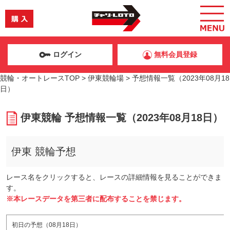
ログイン
無料会員登録
競輪・オートレースTOP
>
伊東競輪場
>
予想情報一覧（2023年08月18
日）
伊東競輪 予想情報一覧（2023年08月18日）
伊東 競輪予想
レース名をクリックすると、レースの詳細情報を見ることができま
す。
※本レースデータを第三者に配布することを禁じます。
初日の予想（08月18日）