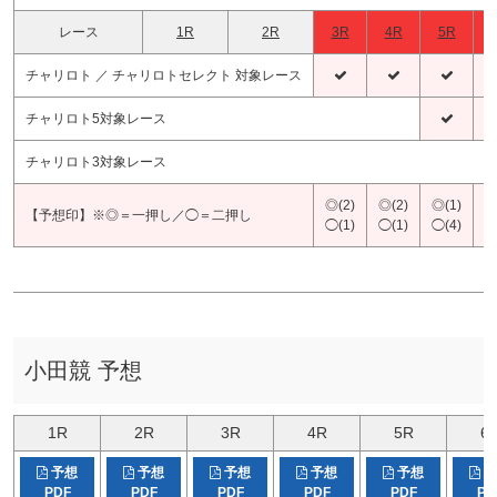
レース
1R
2R
3R
4R
5R
チャリロト ／ チャリロトセレクト 対象レース
チャリロト5対象レース
チャリロト3対象レース
◎(2)
◎(2)
◎(1)
◎
【予想印】※◎＝一押し／◯＝二押し
◯(1)
◯(1)
◯(4)
◯
小田競 予想
1R
2R
3R
4R
5R
6
予想
予想
予想
予想
予想
予
PDF
PDF
PDF
PDF
PDF
PD