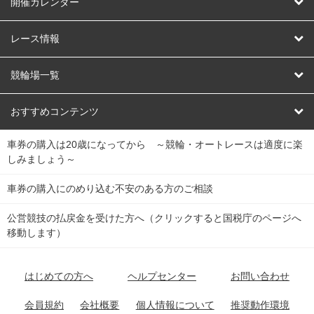
はじめての方へ
開催カレンダー
競輪
レース情報
オートレース
レース予想
競輪場一覧
競輪くじ
レース結果
北日本
函館競輪場
青森競輪場
いわき平競輪場
おすすめコンテンツ
車券の購入は20歳になってから ～競輪・オートレースは適度に楽
Dokanto!
キャリーオーバー一覧
関
競輪選手情報
弥彦競輪場
前橋競輪場
取手競輪場
宇都宮競輪場
しみましょう～
東
大宮競輪場
西武園競輪場
京王閣競輪場
立川競輪場
チャリロトプラザ
Perfecta Navi
車券の購入にのめり込む不安のある方のご相談
南
松戸競輪場
千葉競輪場
川崎競輪場
平塚競輪場
公営競技の払戻金を受けた方へ（クリックすると国税庁のページへ
netkeirin
関
移動します）
小田原競輪場
伊東競輪場
静岡競輪場
東
ケイリンガル
中
名古屋競輪場
岐阜競輪場
大垣競輪場
豊橋競輪場
はじめての方へ
ヘルプセンター
お問い合わせ
部
チャリレンジャー
富山競輪場
松阪競輪場
四日市競輪場
会員規約
会社概要
個人情報について
推奨動作環境