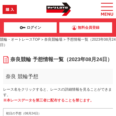
ログイン
無料会員登録
競輪・オートレースTOP
>
奈良競輪場
>
予想情報一覧（2023年08月24
日）
奈良競輪 予想情報一覧（2023年08月24日）
奈良 競輪予想
レース名をクリックすると、レースの詳細情報を見ることができま
す。
※本レースデータを第三者に配布することを禁じます。
初日の予想（08月24日）