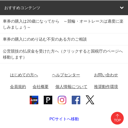
競輪くじ
レース結果
北日本
函館競輪場
青森競輪場
いわき平競輪場
おすすめコンテンツ
車券の購入は20歳になってから ～競輪・オートレースは適度に楽
Dokanto!
キャリーオーバー一覧
関
競輪選手情報
弥彦競輪場
前橋競輪場
取手競輪場
宇都宮競輪場
しみましょう～
東
大宮競輪場
西武園競輪場
京王閣競輪場
立川競輪場
チャリロトプラザ
Perfecta Navi
車券の購入にのめり込む不安のある方のご相談
南
松戸競輪場
千葉競輪場
川崎競輪場
平塚競輪場
公営競技の払戻金を受けた方へ（クリックすると国税庁のページへ
netkeirin
関
移動します）
小田原競輪場
伊東競輪場
静岡競輪場
東
ケイリンガル
中
名古屋競輪場
岐阜競輪場
大垣競輪場
豊橋競輪場
はじめての方へ
ヘルプセンター
お問い合わせ
部
チャリレンジャー
富山競輪場
松阪競輪場
四日市競輪場
会員規約
会社概要
個人情報について
推奨動作環境
競輪場情報
近
福井競輪場
奈良競輪場
向日町競輪場
和歌山競輪場
畿
岸和田競輪場
オートレース場情報
PCサイトへ移動
中国
玉野競輪場
広島競輪場
防府競輪場