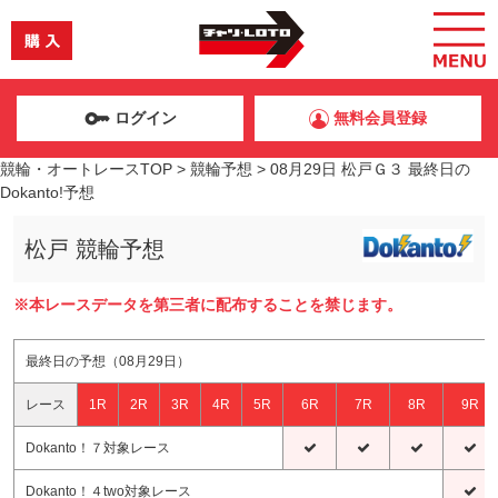
ログイン
無料会員登録
競輪・オートレースTOP
>
競輪予想
>
08月29日 松戸Ｇ３ 最終日の
Dokanto!予想
松戸 競輪予想
※本レースデータを第三者に配布することを禁じます。
最終日の予想（08月29日）
レース
1R
2R
3R
4R
5R
6R
7R
8R
9R
Dokanto！７対象レース
Dokanto！４two対象レース