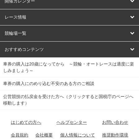
はじめての方へ
開催カレンダー
競輪
レース情報
オートレース
レース予想
競輪場一覧
競輪くじ
レース結果
北日本
函館競輪場
青森競輪場
いわき平競輪場
おすすめコンテンツ
車券の購入は20歳になってから ～競輪・オートレースは適度に楽
Dokanto!
キャリーオーバー一覧
関
競輪選手情報
弥彦競輪場
前橋競輪場
取手競輪場
宇都宮競輪場
しみましょう～
東
大宮競輪場
西武園競輪場
京王閣競輪場
立川競輪場
チャリロトプラザ
Perfecta Navi
車券の購入にのめり込む不安のある方のご相談
南
松戸競輪場
千葉競輪場
川崎競輪場
平塚競輪場
公営競技の払戻金を受けた方へ（クリックすると国税庁のページへ
netkeirin
関
移動します）
小田原競輪場
伊東競輪場
静岡競輪場
東
ケイリンガル
中
名古屋競輪場
岐阜競輪場
大垣競輪場
豊橋競輪場
はじめての方へ
ヘルプセンター
お問い合わせ
部
チャリレンジャー
富山競輪場
松阪競輪場
四日市競輪場
会員規約
会社概要
個人情報について
推奨動作環境